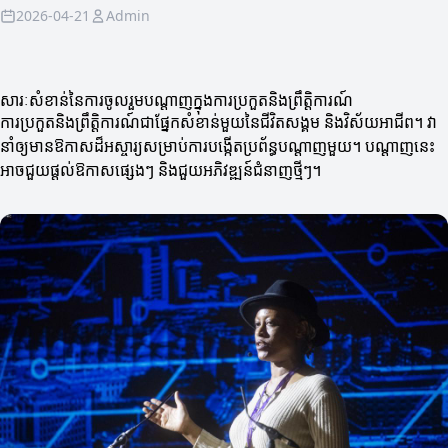
2026-04-21
Admin
សារៈសំខាន់នៃការចូលរួមបណ្តាញក្នុងការប្រកួតនិងព្រឹត្តិការណ៍
ការប្រកួតនិងព្រឹត្តិការណ៍ជាផ្នែកសំខាន់មួយនៃជីវិតសង្គម និងវិស័យអាជីព។ វា
នាំឲ្យមានឱកាសដ៏អស្ចារ្យសម្រាប់ការបង្កើតប្រព័ន្ធបណ្តាញមួយ។ បណ្តាញនេះ
អាចជួយផ្តល់ឱកាសផ្សេងៗ និងជួយអភិវឌ្ឍន៍ជំនាញថ្មីៗ។