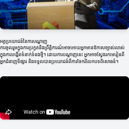
អត្ថប្រយោជន៍នៃការបណ្តាញ
ការចូលរួមក្នុងការប្រកួតនិងព្រឹត្តិការណ៍អាចអោយអ្នកមានឱកាសច្បាស់លាស់
ក្នុងការបង្កើតទំនាក់ទំនងថ្មី។ ដោយការបណ្តាញនេះ អ្នកអាចស្វែងរកមេរៀនពី
អ្នកជំនាញទីផ្សារ និងទទួលបានប្រយោជន៍ពីការចែករំលែកបទពិសោធន៍។