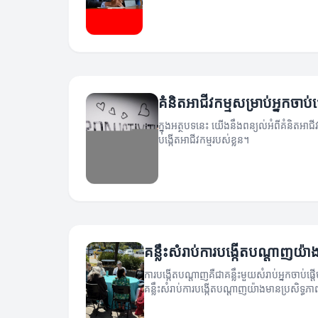
គំនិតអាជីវកម្មសម្រាប់អ្នកចាប់ផ
ក្នុងអត្ថបទនេះ យើងនឹងពន្យល់អំពីគំនិតអាជី
បង្កើតអាជីវកម្មរបស់ខ្លួន។
គន្លឹះសំរាប់ការបង្កើតបណ្តាញយ៉ា
ការបង្កើតបណ្តាញគឺជាគន្លឹះមួយសំរាប់អ្នកចាប់ផ្តើ
គន្លឹះសំរាប់ការបង្កើតបណ្តាញយ៉ាងមានប្រសិទ្ធភ