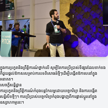
ក្នុងការប្រកួតនិងព្រឹត្តិការណ៍ថ្នាក់លើ សូម្បីតែការប្រើប្រាស់ទីផ្សារដែលទាក់ទង
ក៏ជួយផ្តល់ឱកាសសម្រាប់ការបទពិសោធន៍ថ្មីៗដើម្បីបង្កើតឱកាសនៅក្នុង
អនាគត។
សេចក្តីសន្និដ្ឋាន
ការប្រកួតនិងព្រឹត្ដិការណ៍កំពុងបន្តកែលម្អដោយបច្ចេកវិទ្យា និងការបង្កើត
សន្និសីទថ្មីៗ។ ការប្រើប្រាស់បច្ចេកវិទ្យាកំពុងបង្ហាញពីការផ្លាស់ប្តូរនៅក្នុង
ឧស្សាហកម្មនេះ។