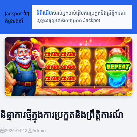
Jackpot ធំៗ
ទំព័រដើម
សំរាប់អ្នកចាប់ផ្តើម
ការប្រកួតនិងព្រឹត្តិការណ៍
កំពុងរង់ចាំ
យុទ្ធសាស្ត្រលេង
ការប្រកួត Jackpot
និន្នាការថ្មីក្នុងការប្រកួតនិងព្រឹត្តិការណ៍
2026-04-18
Admin