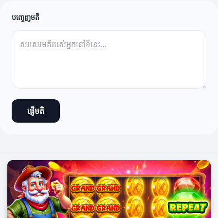
បញ្ចេញមតិ
ផ្ញើមតិ