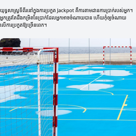
យុទ្ធសាស្ត្រទីពីរនៅក្នុងការប្រកួត Jackpot គឺការតាមដានការប្រាក់របស់អ្នក។
អ្នកត្រូវតែដឹងកម្រិតនៃប្រាក់ដែលអ្នកអាចចំណាយបាន ហើយកុំឲ្យចំណាយ
លើការប្រកួតឱ្យច្រើនពេក។