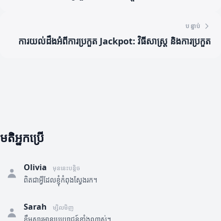
បន្ទាប់
ការយល់ដឹងអំពីការប្រកួត Jackpot: វិធីសាស្ត្រ និងការប្រកួត
មតិអ្នកប្រើ
Olivia
មុននេះបន្តិច
ពិតជាអ្វីដែលខ្ញុំកំពុងស្វែងរក។
Sarah
ម្សិលមិញ
ខ្លឹមសារមានប្រយោជន៍ខ្លាំងណាស់។