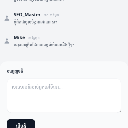
SEO_Master
១០ នាទីមុន
ខ្ញុំពិតជាចូលចិត្តអានវាណាស់។
Mike
៣ ថ្ងៃមុន
អរគុណច្រើនដែលបានផ្តល់ចំណេះដឹងថ្មីៗ។
បញ្ចេញមតិ
ផ្ញើមតិ