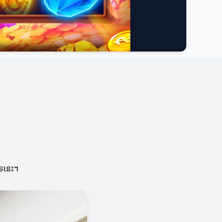
បទនេះ។