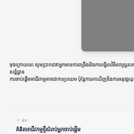
ចុងក្រោយនេះ សូមប្រាកដថាអ្នកមានការពង្រឹងនិងការបង្វិលវិធីសាស្រ្តរបស់
សន្និដ្ឋាន
ការចាប់ផ្តើមអាជីវកម្មអាចជាការប្រឈម ប៉ុន្តែការរកឃើញនិងការអនុវត្តយ
មុន
គំនិតអាជីវកម្មថ្មីសំរាប់អ្នកចាប់ផ្តើម