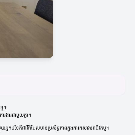
ម្ម។
ើការងារជាមួយគ្នា។
មួយអ្នកដទៃគឺជាវិធីដែលមានប្រសិទ្ធភាពក្នុងការកសាងអាជីវកម្ម។