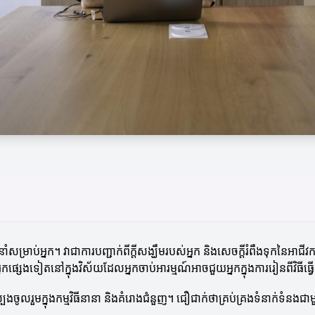
រាប់អ្នក។ វាជាការបញ្ជាក់ពីក្តីសង្ឃឹមរបស់អ្នក និងសេចក្តីរំពឹងទុកនៃអាជីវក
កផ្សេងទៀតនៅក្នុងវិស័យដែលអ្នកចាប់អារម្មណ៍អាចជួយអ្នកក្នុងការរៀនពីវិធីធ្វ
បងចូលរួមក្នុងកម្មវិធីនានា និងគំរោងជំនួញ។ ជឿជាក់ថាគ្រប់គ្រងទំនាក់ទំនងជា