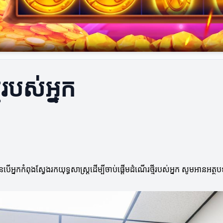
​របស់អ្នក
បើអ្នកកំពុងស្វែងរកយុទ្ធសាស្ត្រដើម្បីចាប់ផ្តើមដំណើរថ្មីរបស់អ្នក សូមអានអត្ថ