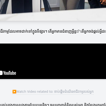
ាជីវកម្មដែលអាចដាក់ទៅក្នុងទីផ្សារ។ តើអ្នកមានជំនាញអ្វីខ្លះ? តើអ្នកចង់ផ្តល់អ្វ
▶
Watch Video related to: ចាប់ផ្តើមដំណើរ​អាជីវកម្ម​របស់អ្នក
 ប៉ុន្តែគ្រប់គ្រងការលេងតាមបែបយន្តនិច្ច។ ចូរបញ្ចេញគំនិតរបស់អ្នក និងស្វែង