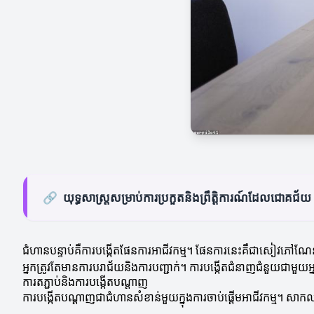
🔗
យុទ្ធសាស្ត្រសម្រាប់ការប្រកួតនិងព្រឹត្តិការណ៍ដែលជោគជ័យ
ជំហានបន្ទាប់គឺការបង្កើតផែនការអាជីវកម្ម។ ផែនការនេះគឺជាសៀវភៅណែនាំសម្
អ្នកត្រូវតែមានការបរាជ័យនិងការបញ្ជាក់។ ការបង្កើតជំនាញជំនួយជាមួយអ្ន
ការតភ្ជាប់និងការបង្កើតបណ្តាញ
ការបង្កើតបណ្តាញជាជំហានសំខាន់មួយក្នុងការចាប់ផ្តើមអាជីវកម្ម។ សាកល្