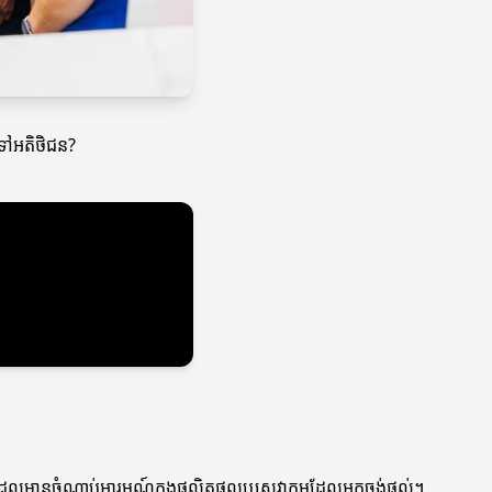
ីដទៅអតិថិជន?
រកអ្នកដែលមានចំណាប់អារម្មណ៍ក្នុងផលិតផលឬសេវាកម្មដែលអ្នកចង់ផ្តល់។