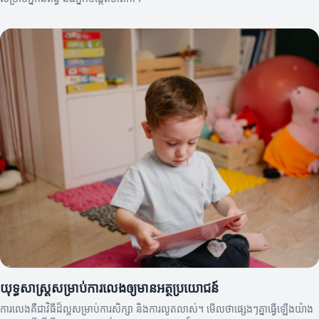
យុទ្ធសាស្ត្រសម្រាប់ការលេងឲ្យមានអត្ថប្រយោជន៍
ការលេងគឺជាវិធីដ៏ល្អសម្រាប់ការសិក្សា និងការលូតលាស់។ មើលថាផ្សេងៗគ្នាធ្វើឡើងយ៉ាង