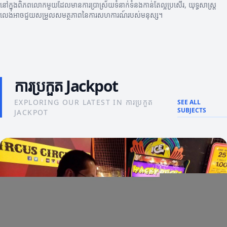
នៅក្នុងពិភពលោកមួយដែលមានការប្រាស្រ័យទំនាក់ទំនងកាន់តែល្អប្រសើរ, យុទ្ធសាស្ត្រ
លេងអាចជួយសម្រួលសមត្ថភាពនៃការសហការណ៍របស់មនុស្ស។
ការប្រកួត Jackpot
EXPLORING OUR LATEST IN ការប្រកួត
SEE ALL
SUBJECTS
JACKPOT