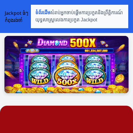
Jackpot ធំៗ កំពុងរង់ចាំ
Jackpot ធំៗ
ទំព័រដើម
សំរាប់អ្នកចាប់ផ្តើម
ការប្រកួតនិងព្រឹត្តិការណ៍
កំពុងរង់ចាំ
យុទ្ធសាស្ត្រលេង
ការប្រកួត Jackpot