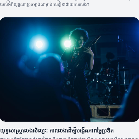
យល់អំពីយុទ្ធសាស្ត្រចម្បងសម្រាប់ការរៀនដោយការលេង។
យុទ្ធសាស្ត្រលេងសិល្បៈ: ការលេងដើម្បីបង្កើតភាពច្នៃប្រឌិត