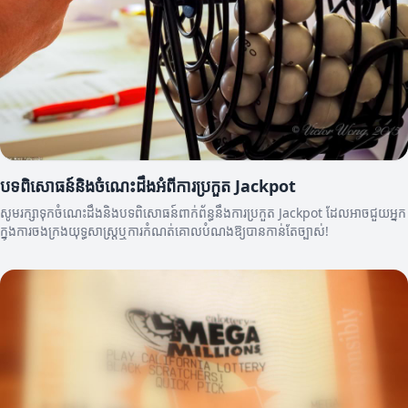
បទពិសោធន៍និងចំណេះដឹងអំពីការប្រកួត Jackpot
សូមរក្សាទុកចំណេះដឹងនិងបទពិសោធន៍ពាក់ព័ន្ធនឹងការប្រកួត Jackpot ដែលអាចជួយអ្នក
ក្នុងការចងក្រងយុទ្ធសាស្ត្រឬការកំណត់គោលបំណងឱ្យបានកាន់តែច្បាស់!