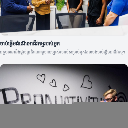
ចាប់ផ្តើមដំណើរ​អាជីវកម្ម​របស់អ្នក
អត្ថបទនេះនឹងផ្តល់នូវដំណោះស្រាយច្បាស់លាស់សម្រាប់អ្នកដែលចង់ចាប់ផ្តើមអាជីវកម្ម។