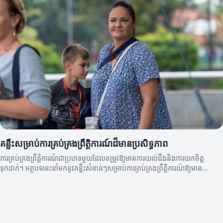
គន្លឹះសម្រាប់ការគ្រប់គ្រងព្រឹត្តិការណ៍ដ៏មានប្រសិទ្ធភាព
ការគ្រប់គ្រងព្រឹត្តិការណ៍ជាប្រភេទមួយដែលតម្រូវឱ្យមានការយល់ដឹងនិងការយកចិត្ត
ទុកដាក់។ អត្ថបទនេះនាំមកនូវគន្លឹះសំខាន់ៗសម្រាប់ការគ្រប់គ្រងព្រឹត្តិការណ៍ឱ្យមាន
ប្រសិទ្ធភាព។