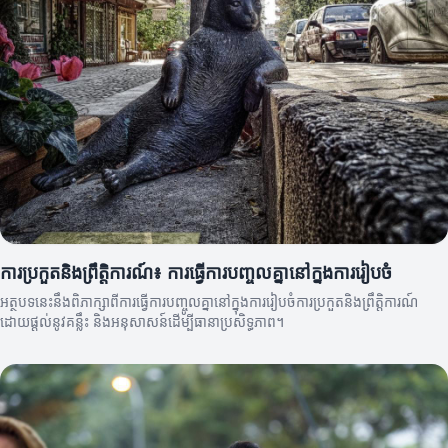
ការប្រកួតនិងព្រឹត្តិការណ៍៖ ការធ្វើការបញ្ចូលគ្នានៅក្នុងការរៀបចំ
អត្ថបទនេះនឹងពិភាក្សាពីការធ្វើការបញ្ចូលគ្នានៅក្នុងការរៀបចំការប្រកួតនិងព្រឹត្តិការណ៍
ដោយផ្តល់នូវគន្លឹះ និងអនុសាសន៍ដើម្បីធានាប្រសិទ្ធភាព។