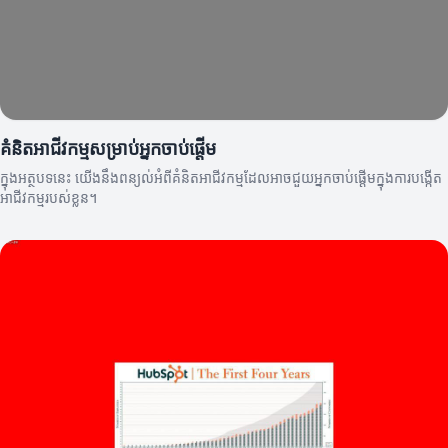
គំនិតអាជីវកម្មសម្រាប់អ្នកចាប់ផ្តើម
ក្នុងអត្ថបទនេះ យើងនឹងពន្យល់អំពីគំនិតអាជីវកម្មដែលអាចជួយអ្នកចាប់ផ្តើមក្នុងការបង្កើត
អាជីវកម្មរបស់ខ្លួន។