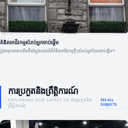
គំនិតអាជីវកម្មសំរាប់អ្នកចាប់ផ្តើម
ក្នុងអត្ថបទនេះយើងនឹងស្វែងយល់អំពីគំនិតអាជីវកម្មថ្មីៗសំរាប់អ្នកដែលចាប់ផ្តើម។
ការប្រកួតនិងព្រឹត្តិការណ៍
EXPLORING OUR LATEST IN ការប្រកួតនិង
SEE ALL
SUBJECTS
ព្រឹត្តិការណ៍