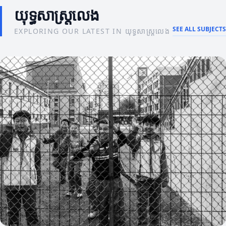
យុទ្ធសាស្ត្រលេង
SEE ALL SUBJECTS
EXPLORING OUR LATEST IN យុទ្ធសាស្ត្រលេង