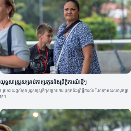
យុទ្ធសាស្ត្រសម្រាប់ការប្រកួតនិងព្រឹត្តិការណ៍ថ្មីៗ
អត្ថបទនេះផ្តល់នូវយុទ្ធសាស្ត្រថ្មីៗសម្រាប់ការប្រកួតនិងព្រឹត្តិការណ៍ ដែលគ្មាននរណាដូចគ្នា
ទេ។